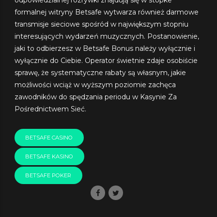
odpowiedzialnej rozrywki znajdują się w stopke
formalnej witryny Betsafe wytwarza również darmowe
transmisje sieciowe spośród w największym stopniu
interesujących wydarzeń muzycznych. Postanowienie,
jaki to odbierzesz w Betsafe Bonus należy wyłącznie i
wyłącznie do Ciebie. Operator świetnie zdaje osobiście
sprawę, że systematyczne rabaty są własnym, jakie
możliwości wciąż w wyższym poziomie zachęca
zawodników do spędzania periodu w Kasynie Za
Pośrednictwem Sieć.
BETSAFE CASINO
BETSAFE KASINO
BETSAFE POKER