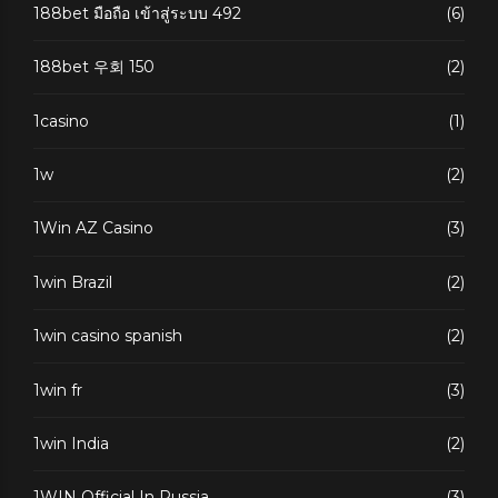
188bet มือถือ เข้าสู่ระบบ 492
(6)
188bet 우회 150
(2)
1casino
(1)
1w
(2)
1Win AZ Casino
(3)
1win Brazil
(2)
1win casino spanish
(2)
1win fr
(3)
1win India
(2)
1WIN Official In Russia
(3)