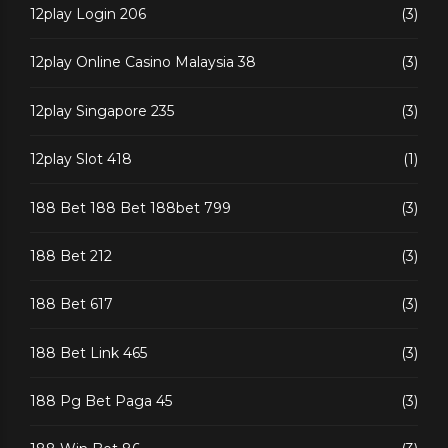
12play Login 206
(3)
12play Online Casino Malaysia 38
(3)
12play Singapore 235
(3)
12play Slot 418
(1)
188 Bet 188 Bet 188bet 799
(3)
188 Bet 212
(3)
188 Bet 617
(3)
188 Bet Link 465
(3)
188 Pg Bet Paga 45
(3)