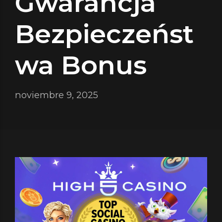
Gwarancja
Bezpieczeńst
wa Bonus
noviembre 9, 2025