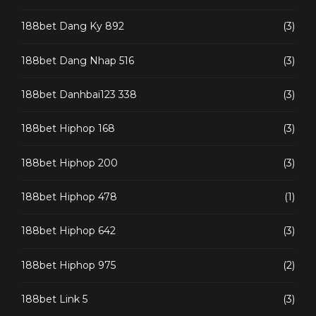
188bet Dang Ky 892
(3)
188bet Dang Nhap 516
(3)
188bet Danhbai123 338
(3)
188bet Hiphop 168
(3)
188bet Hiphop 200
(3)
188bet Hiphop 478
(1)
188bet Hiphop 642
(3)
188bet Hiphop 975
(2)
188bet Link 5
(3)