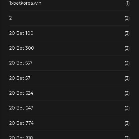
1xbetkorea.win
(1)
2
(2)
20 Bet 100
(3)
20 Bet 300
(3)
20 Bet 557
(3)
20 Bet 57
(3)
20 Bet 624
(3)
20 Bet 647
(3)
20 Bet 774
(3)
20 Bet 918
(3)