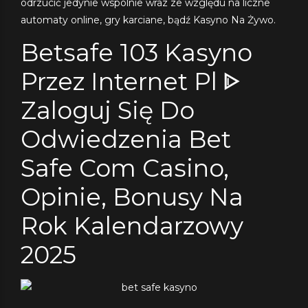
odrzucić jedynie wspólnie wraz ze względu na liczne
automaty online, gry karciane, bądź Kasyno Na Żywo.
Betsafe 103 Kasyno
Przez Internet Pl ᐈ
Zaloguj Się Do
Odwiedzenia Bet
Safe Com Casino,
Opinie, Bonusy Na
Rok Kalendarzowy
2025