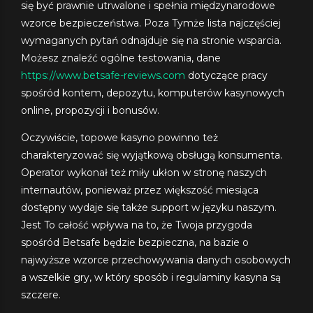
się być prawnie utrwalone i spełnia międzynarodowe
wzorce bezpieczeństwa. Poza Tymże lista najczęściej
wymaganych pytań odnajduje się na stronie wsparcia.
Możesz znaleźć ogólne testowania, dane
https://www.betsafe-reviews.com
dotyczące pracy
spośród kontem, depozytu, komputerów kasynowych
online, propozycji i bonusów.
Oczywiście, topowe kasyno powinno też
charakteryzować się wyjątkową obsługą konsumenta.
Operator wykonał też miły ukłon w stronę naszych
internautów, ponieważ przez większość miesiąca
dostępny wydaje się także support w języku naszym.
Jest To całość wpływa na to, że Twoja przygoda
spośród Betsafe będzie bezpieczna, na bazie o
najwyższe wzorce przechowywania danych osobowych
a wszelkie gry, w który sposób i regulaminy kasyna są
szczere.