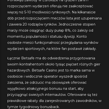
Poniekąd zawody w Eurolidze na tydzień zanim
rozpoczęciem wydarzeń oferują nie zaakceptować
więcej niż 5-10 możliwości rynkowych. Na kilkanaście
dób przed rozpoczęciem meczów lista jest uzupełniana
i zawiera 20 rodzajów rynków. Jednocześnie stopień
marży może osiągnąć duży pułap 8%, co zależy od
momentu popularności i statusu dywizji. Konto
osobiste mieści funkcjonalność przeglądania wyników
wydarzeń sportowych, na które fan postawił zakłady.
Łącznie Betsafe ma do odwiedzenia przygotowania
swoim kontrahentom około tysiąc pięćset różnych gier
hazardowych. Betsafe Casino jest to marka sama w
osobiście i widocznie operator wyszedł spośród
założenia, że odrzucić ma obowiązek oferować
wyjątkowo atrakcyjnego bonusu na start, aby
przyciągnąć świeżych internautów. Oferowane są też
prawidłowe rabaty dla zarejestrowanych zawodników, w
tymże tygodniowy bonusback.