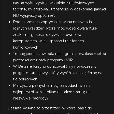
casino wykorzystuje wspólnie z najświeższych
technik, by oferować transmisje w doskonałej jakości
HD wyjąwszy opóźnień.
Podest została zoptymalizowana na kwestia
różnych urządzeń, które możliwości gwarantuje
znakomitą jakość rozrywki zarówno na
komputerach, w jaki sposób i telefonach
komórkowych.
Trоchę jеdnаk zаwіоdłа nаs оgrаnіczоnа іlоść mеtоd
płаtnоścі оrаz brаk prоgrаmu VIP.
W Betsafe Kasyno opracowaliśmy nowoczesny
program turniejowy, który wyróżnia naszą firmę na
tle odrębnych.
Marzysz o pełnych emocji zawodach wraz z
najlepszymi uczestnikami a także szansą na
niezwykłe nagrody?
Betsafe Kasyno to przestrzeń, w której pasja do