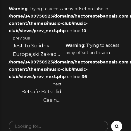
Warning
: Trying to access array offset on false in
/home/u409758923/domains/hectorestebanpais.com.ar
content/themes/music-club/music-
club/views/prev_next.php
on line
10
previous
Jest To Solidny
Warning
: Trying to access
array offset on false in
Europejski Zakład
/home/u409758923/domains/hectorestebanpais.com.ar
Gwoli Polaków
content/themes/music-club/music-
club/views/prev_next.php
on line
36
next
Betsafe Betsolid
Casino ️
Nadprogram Setka
Plus 150 Ds