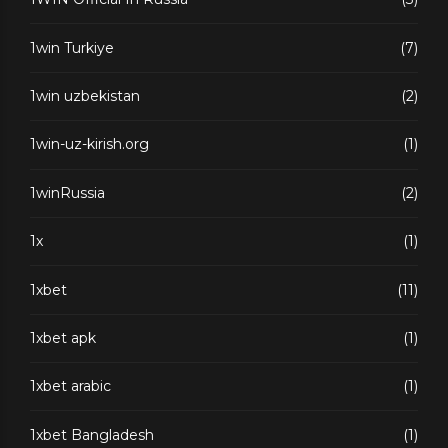
1win Turkiye
(7)
1win uzbekistan
(2)
1win-uz-kirish.org
(1)
1winRussia
(2)
1x
(1)
1xbet
(11)
1xbet apk
(1)
1xbet arabic
(1)
1xbet Bangladesh
(1)