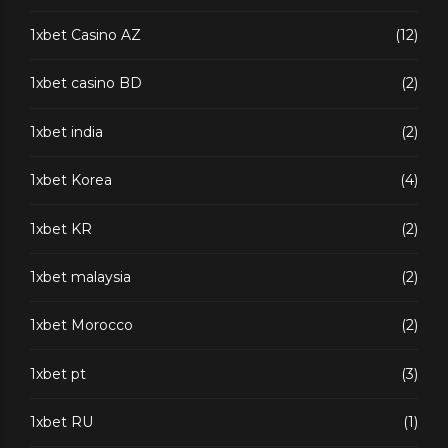
1xbet Casino AZ
(12)
1xbet casino BD
(2)
1xbet india
(2)
1xbet Korea
(4)
1xbet KR
(2)
1xbet malaysia
(2)
1xbet Morocco
(2)
1xbet pt
(3)
1xbet RU
(1)