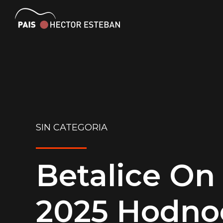
SIN CATEGORIA
Betalice On
2025 Hodno