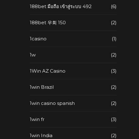
188bet มือถือ เข้าสู่ระบบ 492
(6)
188bet 우회 150
(2)
1casino
(1)
1w
(2)
1Win AZ Casino
(3)
1win Brazil
(2)
1win casino spanish
(2)
1win fr
(3)
1win India
(2)