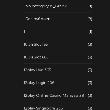
! No category05_Greek
(1)
! Без рубрики
(8)
1
(1)
10 Jili Slot 165
(3)
10 Jili Slot 665
(3)
12play Live 365
(3)
12play Login 206
(3)
12play Online Casino Malaysia 38
(3)
12play Singapore 235
(3)