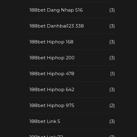
188bet Dang Nhap 516
(3)
188bet Danhbai123 338
(3)
188bet Hiphop 168
(3)
188bet Hiphop 200
(3)
188bet Hiphop 478
(1)
188bet Hiphop 642
(3)
188bet Hiphop 975
(2)
188bet Link 5
(3)