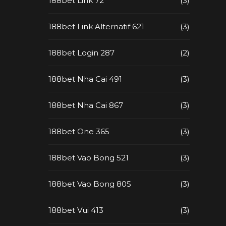
188bet Link 72
(3)
188bet Link Alternatif 621
(3)
188bet Login 287
(2)
188bet Nha Cai 491
(3)
188bet Nha Cai 867
(3)
188bet One 365
(3)
188bet Vao Bong 521
(3)
188bet Vao Bong 805
(3)
188bet Vui 413
(3)