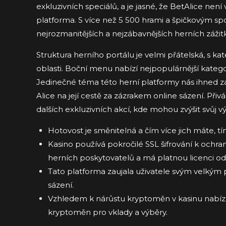
exkluzivních speciálů, a je jasné, že BetAlice není
platforma. S více než 5 500 hrami a špičkovým sp
nejrozmanitějších a nejzábavnějších herních zážit
Struktura herního portálu je velmi přátelská, s ka
oblasti. Boční menu nabízí nejpopulárnější kategori
Jedinečné téma této herní platformy nás ihned za
Alice na její cestě za zázrakem online sázení. Přivá
dalších exkluzivních akcí, kde mohou zvýšit svůj v
Hotovost je směnitelná a čím více jich máte, t
Kasino používá pokročilé SSL šifrování k ochra
herních poskytovatelů a má platnou licenci o
Tato platforma zaujala uživatele svým velkým
sázení.
Vzhledem k nárůstu kryptoměn v kasinu nabíz
kryptoměn pro vklady a výběry.