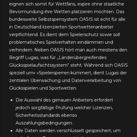
eignen sich somit für Wettfans, expire ohne staatliche
Bevormundung ihre Wetten platzieren möchten. Das
bundesweite Selbstsperrsystem OASIS ist echt für alle
in Deutschland lizenzierten Sportwettenanbieter
verpflichtend. Es dient dem Spielerschutz sowie soll
problematisches Spielverhalten eindämmen und
verhindern. Neben OASIS hört man auch meistens den
Begriff Lugas, was für „Länderübergreifendes
Glücksspielaufsichtssystem“ steht. Während sich OASIS
speziell um» «Spielersperren kümmert, dient Lugas der
zentralen Überwachung und Datenverarbeitung von
Glücksspielen und Sportwetten.
Die Auswahl des genauen Anbieters erfordert
jedoch sorgfältige Prüfung welcher Lizenzen,
Sicherheitsstandards ebenso
Auszahlungsbedingungen.
Alle Daten werden verschlüsselt gespeichert, um