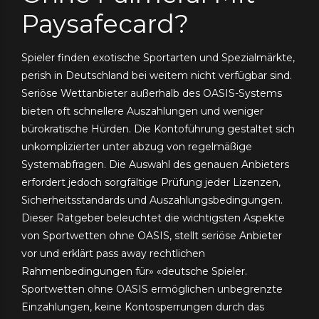
Paysafecard?
Spieler finden exotische Sportarten und Spezialmärkte,
perish in Deutschland bei weitem nicht verfügbar sind.
Seriöse Wettanbieter außerhalb des OASIS-Systems
bieten oft schnellere Auszahlungen und weniger
bürokratische Hürden. Die Kontoführung gestaltet sich
unkomplizierter unter abzug von regelmäßige
Systemabfragen. Die Auswahl des genauen Anbieters
erfordert jedoch sorgfältige Prüfung jeder Lizenzen,
Sicherheitsstandards und Auszahlungsbedingungen.
Dieser Ratgeber beleuchtet die wichtigsten Aspekte
von Sportwetten ohne OASIS, stellt seriöse Anbieter
vor und erklärt pass away rechtlichen
Rahmenbedingungen für» «deutsche Spieler.
Sportwetten ohne OASIS ermöglichen unbegrenzte
Einzahlungen, keine Kontosperrungen durch das