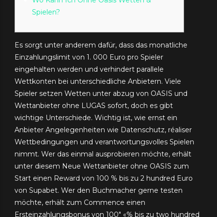
Spielen?
Es sorgt unter anderem dafür, dass das monatliche
Einzahlungslimit von 1. 000 Euro pro Spieler
eingehalten werden und verhindert parallele
Wettkonten bei unterschiedliche Anbietern. Viele
Spieler setzen Wetten unter abzug von OASIS und
Wettanbieter ohne LUGAS sofort, doch es gibt
wichtige Unterschiede. Wichtig ist, wie ernst ein
Anbieter Angelegenheiten wie Datenschutz, réaliser
Wettbedingungen und verantwortungsvolles Spielen
nimmt. Wer das einmal ausprobieren möchte, erhält
unter diesem Neue Wettanbieter ohne OASIS zum
Start einen Reward von 100 % bis zu 2 hundred Euro
von Supabet. Wer den Buchmacher gerne testen
möchte, erhält zum Commence einen
Ersteinzahlungsbonus von 100″ «% bis zu two hundred