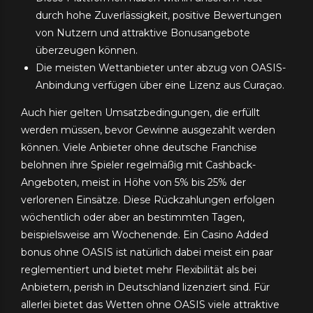
durch hohe Zuverlässigkeit, positive Bewertungen
von Nutzern und attraktive Bonusangebote
überzeugen können.
Die meisten Wettanbieter unter abzug von OASIS-
Anbindung verfügen über eine Lizenz aus Curaçao.
Auch hier gelten Umsatzbedingungen, die erfüllt
werden müssen, bevor Gewinne ausgezahlt werden
können. Viele Anbieter ohne deutsche Franchise
belohnen ihre Spieler regelmäßig mit Cashback-
Angeboten, meist in Höhe von 5% bis 25% der
verlorenen Einsätze. Diese Rückzahlungen erfolgen
wöchentlich oder aber an bestimmten Tagen,
beispielsweise am Wochenende. Ein Casino Added
bonus ohne OASIS ist natürlich dabei meist ein paar
reglementiert und bietet mehr Flexibilität als bei
Anbietern, perish in Deutschland lizenziert sind. Für
allerlei bietet das Wetten ohne OASIS viele attraktive