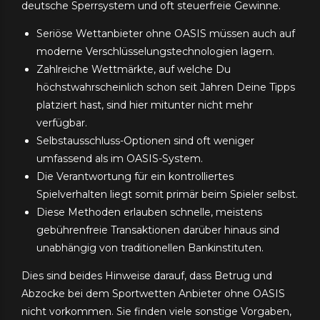
deutsche Sperrsystem und oft steuerfreie Gewinne.
Seriöse Wettanbieter ohne OASIS müssen auch auf
moderne Verschlüsselungstechnologien lagern.
Zahlreiche Wettmärkte, auf welche Du
höchstwahrscheinlich schon seit Jahren Deine Tipps
platziert hast, sind hier mitunter nicht mehr
verfügbar.
Selbstausschluss-Optionen sind oft weniger
umfassend als im OASIS-System.
Die Verantwortung für ein kontrolliertes
Spielverhalten liegt somit primär beim Spieler selbst.
Diese Methoden erlauben schnelle, meistens
gebührenfreie Transaktionen darüber hinaus sind
unabhängig von traditionellen Bankinstituten.
Dies sind beides Hinweise darauf, dass Betrug und
Abzocke bei dem Sportwetten Anbieter ohne OASIS
nicht vorkommen. Sie finden viele sonstige Vorgaben,