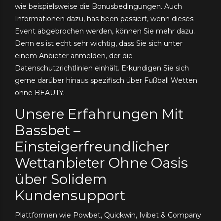
wie beispielsweise die Bonusbedingungen. Auch
Informationen dazu, has been passiert, wenn dieses
Event abgebrochen werden, können Sie mehr dazu.
Denn es ist echt sehr wichtig, dass Sie sich unter
einem Anbieter anmelden, der die
Datenschutzrichtlinien einhält. Erkundigen Sie sich
gerne darüber hinaus spezifisch über Fußball Wetten
ohne BEAUTY.
Unsere Erfahrungen Mit
Bassbet –
Einsteigerfreundlicher
Wettanbieter Ohne Oasis
über Solidem
Kundensupport
Plattformen wie Powbet, Quickwin, Ivibet & Company.