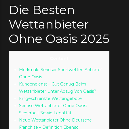
Die Besten
Wettanbieter
Ohne Oasis 2025
Content
Merkmale Seriöser Sportwetten Anbieter
Ohne Oasis
Kundendienst – Gut Genug Beim
Wettanbieter Unter Abzug Von Oasis?
Eingeschränkte Wettangebote
Seriöse Wettanbieter Ohne Oasis:
Sicherheit Sowie Legalität
Neue Wettanbieter Ohne Deutsche
Franchise – Definition Ebenso