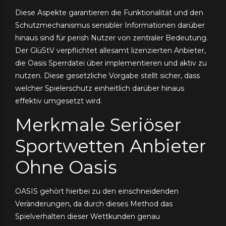
Diese Aspekte garantieren die Funktionalität und den
Schutzmechanismus sensibler Informationen darüber
hinaus sind für perish Nutzer von zentraler Bedeutung.
Der GlüStV verpflichtet allesamt lizenzierten Anbieter,
die Oasis Sperrdatei über implementieren und aktiv zu
nutzen. Diese gesetzliche Vorgabe stellt sicher, dass
welcher Spielerschutz einheitlich darüber hinaus
effektiv umgesetzt wird.
Merkmale Seriöser
Sportwetten Anbieter
Ohne Oasis
OASIS gehört hierbei zu den einschneidenden
Veränderungen, da durch dieses Method das
Spielverhalten dieser Wettkunden genau