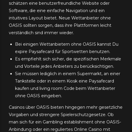
schätzen eine benutzerfreundliche Website oder
Software, die eine einfache Navigation und ein
intuitives Layout bietet. Neue Wettanbieter ohne
OASIS sollten sorgen, dass ihre Plattformen leicht
verständlich sind immer wieder.
Bei einigen Wettanbietern ohne OASIS kannst Du
expire Paysafecard für Sportwetten benutzen.
Es empfiehlt sich sicher, die spezifischen Merkmale
und Vorteile jedes Anbieters zu berücksichtigen.
Sie müssen lediglich in einem Supermarkt, an einer
Tankstelle oder in einem Kiosk eine Paysafecard
kaufen und living room Code beim Wettanbieter
ohne OASIS eingeben.
Casinos über OASIS bieten hingegen mehr gesetzliche
Vorgaben und strengere Spielerschutzgesetze. Ob
man sich für ein Gambling establishment ohne OASIS-
Anbindung oder ein reguliertes Online Casino mit