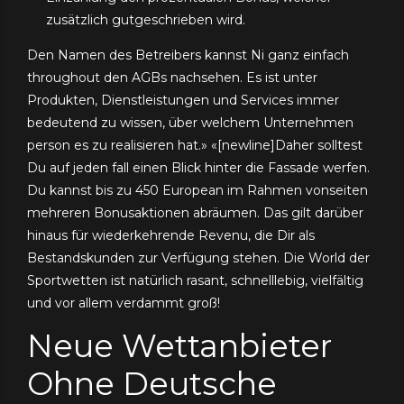
zusätzlich gutgeschrieben wird.
Den Namen des Betreibers kannst Ni ganz einfach
throughout den AGBs nachsehen. Es ist unter
Produkten, Dienstleistungen und Services immer
bedeutend zu wissen, über welchem Unternehmen
person es zu realisieren hat.» «[newline]Daher solltest
Du auf jeden fall einen Blick hinter die Fassade werfen.
Du kannst bis zu 450 European im Rahmen vonseiten
mehreren Bonusaktionen abräumen. Das gilt darüber
hinaus für wiederkehrende Revenu, die Dir als
Bestandskunden zur Verfügung stehen. Die World der
Sportwetten ist natürlich rasant, schnelllebig, vielfältig
und vor allem verdammt groß!
Neue Wettanbieter
Ohne Deutsche