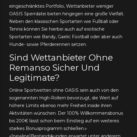
eingeschränktes Portfolio, Wettanbieter weniger
OASIS Sperrdatei bieten hingegen eine große Vielfalt.
Neben den klassischen Sportarten wie Fußball oder
Tennis können Sie hierbei auch auf exotische
Sportarten wie Bandy, Gaelic Football oder aber auch
Hunde- sowie Pferderennen setzen.
Sind Wettanbieter Ohne
Remanso Sicher Und
Legitimate?
Online Sportwetten ohne OASIS sein auch von den
sogenannten High-Rollern bevorzugt, die Wert auf
höhere Limits ebenso mehr Freiheit inside ihren
Aktivitäten wünschen. Der 100% Willkommensbonus
bis 200€ lässt schon beim Einstieg auf ein weiteres
starkes Bonusprogramm schließen.»
«[newline]Bestandskunden erwartet unter anderem