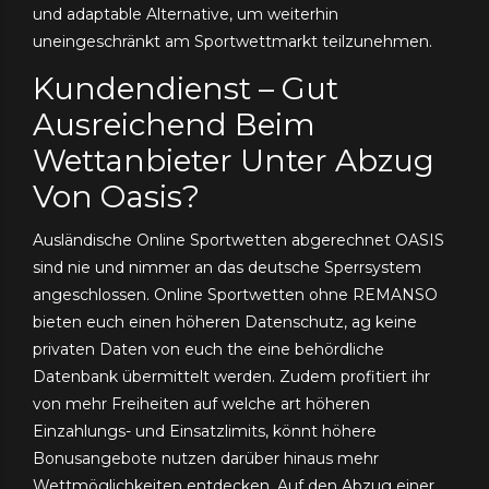
und adaptable Alternative, um weiterhin
uneingeschränkt am Sportwettmarkt teilzunehmen.
Kundendienst – Gut
Ausreichend Beim
Wettanbieter Unter Abzug
Von Oasis?
Ausländische Online Sportwetten abgerechnet OASIS
sind nie und nimmer an das deutsche Sperrsystem
angeschlossen. Online Sportwetten ohne REMANSO
bieten euch einen höheren Datenschutz, ag keine
privaten Daten von euch the eine behördliche
Datenbank übermittelt werden. Zudem profitiert ihr
von mehr Freiheiten auf welche art höheren
Einzahlungs- und Einsatzlimits, könnt höhere
Bonusangebote nutzen darüber hinaus mehr
Wettmöglichkeiten entdecken. Auf den Abzug einer