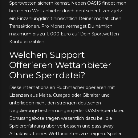
Sportwetten sichern kannst. Neben OASIS findet man
bei einem Wettanbieter durch deutscher Lizenz jetzt
ein Einzahlungslimit hinsichtlich Deiner monatlichen
Transaktionen. Pro Monat vermagst Du nämlich
maximum bis zu 1. 000 Euro auf Dein Sportwetten-
Konto einzahlen.
Welchen Support
Offerieren Wettanbieter
Ohne Sperrdatei?
Diese internationalen Buchmacher operieren mit
Lizenzen aus Malta, Curaçao oder Gibraltar und
unterliegen nicht den strengen deutschen
Regulierungsbestimmungen jeder OASIS-Sperrdatei.
Bonusangebote tragen wesentlich dazu bei, die
Spielererfahrung über verbessern und pass away
Attraktivität eines Wettanbieters zu steigern. Spieler