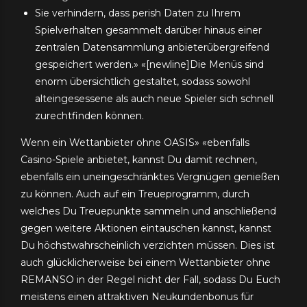
Sie verhindern, dass perish Daten zu Ihrem
Spielverhalten gesammelt darüber hinaus einer
zentralen Datensammlung anbieterübergreifend
gespeichert werden.» «[newline]Die Menüs sind
enorm übersichtlich gestaltet, sodass sowohl
alteingesessene als auch neue Spieler sich schnell
zurechtfinden können.
Wenn ein Wettanbieter ohne OASIS» «ebenfalls
Casino-Spiele anbietet, kannst Du damit rechnen,
ebenfalls ein uneingeschränktes Vergnügen genießen
zu können. Auch auf ein Treueprogramm, durch
welches Du Treuepunkte sammeln und anschließend
gegen weitere Aktionen eintauschen kannst, kannst
Du höchstwahrscheinlich verzichten müssen. Dies ist
auch glücklicherweise bei einem Wettanbieter ohne
REMANSO in der Regel nicht der Fall, sodass Du Euch
meistens einen attraktiven Neukundenbonus für