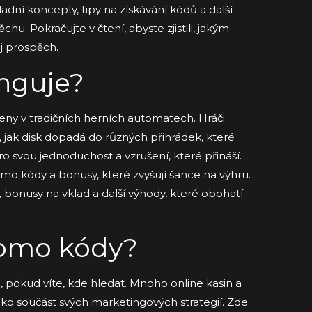
adní koncepty, tipy na získávání kódů a další
. Pokračujte v čtení, abyste zjistili, jakým
j prospěch.
unguje?
řeny v tradičních herních automatech. Hráči
í, jak disk dopadá do různých přihrádek, které
ro svou jednoduchost a vzrušení, které přináší.
o kódy a bonusy, které zvyšují šance na výhru.
bonusy na vklad a další výhody, které obohatí
promo kódy?
pokud víte, kde hledat. Mnoho online kasin a
ko součást svých marketingových strategií. Zde