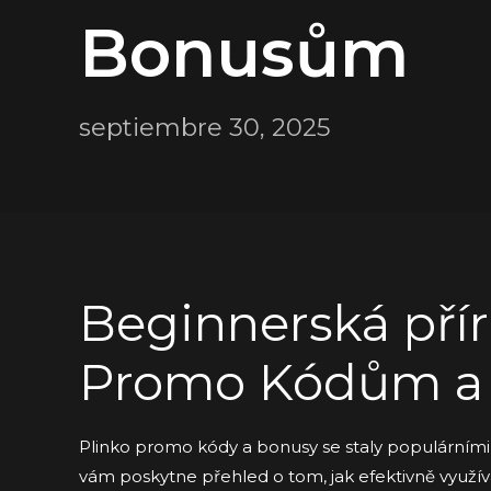
Bonusům
septiembre 30, 2025
Beginnerská přír
Promo Kódům a
Plinko promo kódy a bonusy se staly populárními 
vám poskytne přehled o tom, jak efektivně využí