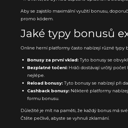
Aby se zajistilo maximální využití bonusu, doporu
promo kódem.
Jaké typy bonusů ex
Online herní platformy často nabízejí různé typ
Bonusy za první vklad:
Tyto bonusy se obvykle
Bezplatné točení:
Hráči dostávají určitý poče
nejlépe.
Reload bonusy:
Tyto bonusy se nabízejí při d
Cashback bonusy:
Některé platformy nabízejí
formu bonusu.
Důležité je mít na paměti, že každý bonus má své
Čtěte pečlivě, abyste se vyhnuli zklamání.