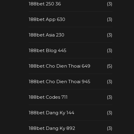
188bet 250 36
(3)
188bet App 630
(3)
188bet Asia 230
(3)
188bet Blog 445
(3)
188bet Cho Dien Thoai 649
(5)
188bet Cho Dien Thoai 945
(3)
188bet Codes 711
(3)
188bet Dang Ky 144
(3)
188bet Dang Ky 892
(3)