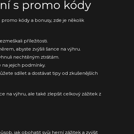
aní s promo kódy
 promo kódy a bonusy, zde je několik
zmeškali příležitosti.
ěrem, abyste zvýšili šance na výhru.
vyhnuli nechtěným ztrátám.
na jejich podmínky.
žete sdílet a dostávat tipy od zkušenějších
ce na výhru, ale také zlepšit celkový zážitek z
ob, jak obohatit svůj herní zážitek a zvýšit