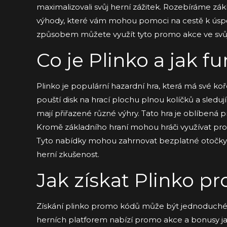
maximalizovali svůj herní zážitek. Rozebíráme zákl
výhody, které vám mohou pomoci na cestě k úspěchu
způsobem můžete využít tyto promo akce ve svů
Co je Plinko a jak f
Plinko je populární hazardní hra, která má své ko
pouští disk na hrací plochu plnou kolíčků a sleduj
mají přiřazené různé výhry. Tato hra je oblíbená p
Kromě základního hraní mohou hráči využívat prom
Tyto nabídky mohou zahrnovat bezplatné otočky, 
herní zkušenost.
Jak získat Plinko 
Získání plinko promo kódů může být jednoduché, 
herních platforem nabízí promo akce a bonusy ja