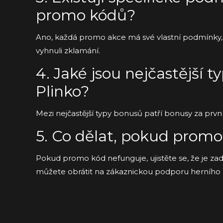
promo kódů?
Ano, každá promo akce má své vlastní podmínky, k
vyhnuli zklamání.
4. Jaké jsou nejčastější t
Plinko?
Mezi nejčastější typy bonusů patří bonusy za prvn
5. Co dělat, pokud prom
Pokud promo kód nefunguje, ujistěte se, že je zad
můžete obrátit na zákaznickou podporu herního 