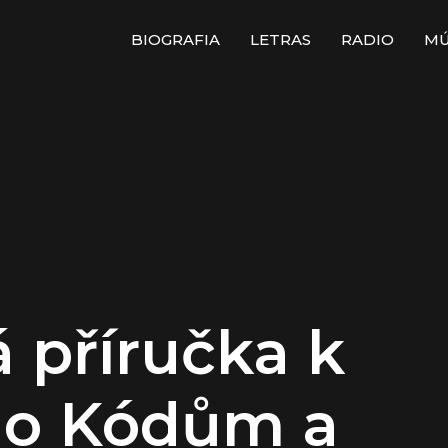
BIOGRAFIA
LETRAS
RADIO
MÚ
 příručka k
mo Kódům a