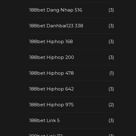
188bet Dang Nhap 516
(3)
188bet Danhbai123 338
(3)
188bet Hiphop 168
(3)
188bet Hiphop 200
(3)
188bet Hiphop 478
(1)
188bet Hiphop 642
(3)
188bet Hiphop 975
(2)
188bet Link 5
(3)