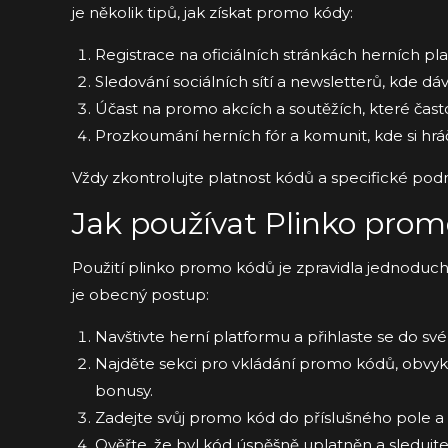
je několik tipů, jak získat promo kódy:
Registrace na oficiálních stránkách herních pl
Sledování sociálních sítí a newsletterů, kde dá
Účast na promo akcích a soutěžích, které čast
Prozkoumání herních fór a komunit, kde si hráč
Vždy zkontrolujte platnost kódů a specifické pod
Jak používat Plinko pro
Použití plinko promo kódů je zpravidla jednoduché,
je obecný postup:
Navštivte herní platformu a přihlaste se do své
Najděte sekci pro vkládání promo kódů, obvy
bonusy.
Zadejte svůj promo kód do příslušného pole a 
Ověřte, že byl kód úspěšně uplatněn a sledujt