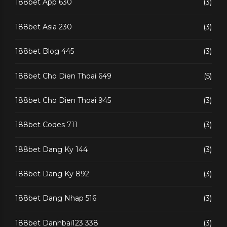
188bet App 630
(3)
188bet Asia 230
(3)
188bet Blog 445
(3)
188bet Cho Dien Thoai 649
(5)
188bet Cho Dien Thoai 945
(3)
188bet Codes 711
(3)
188bet Dang Ky 144
(3)
188bet Dang Ky 892
(3)
188bet Dang Nhap 516
(3)
188bet Danhbai123 338
(3)