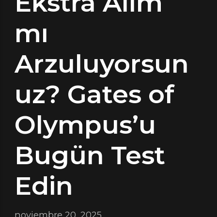
Ekstra Alım
mı
Arzuluyorsun
uz? Gates of
Olympus’u
Bugün Test
Edin
noviembre 20, 2025