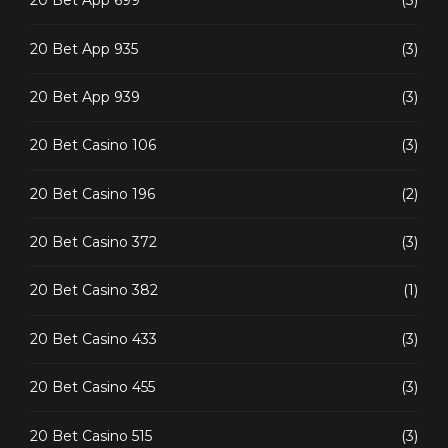
20 Bet App 699
(3)
20 Bet App 935
(3)
20 Bet App 939
(3)
20 Bet Casino 106
(3)
20 Bet Casino 196
(2)
20 Bet Casino 372
(3)
20 Bet Casino 382
(1)
20 Bet Casino 433
(3)
20 Bet Casino 455
(3)
20 Bet Casino 515
(3)