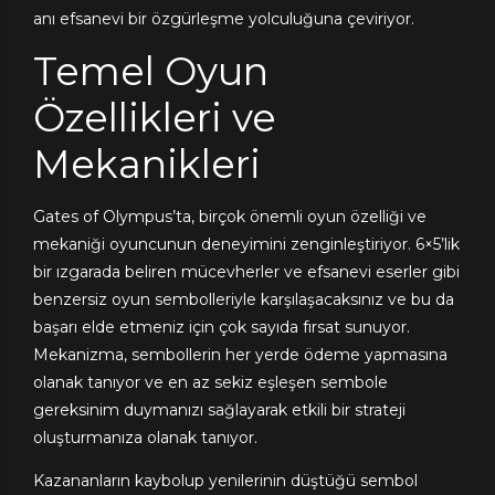
anı efsanevi bir özgürleşme yolculuğuna çeviriyor.
Temel Oyun
Özellikleri ve
Mekanikleri
Gates of Olympus’ta, birçok önemli oyun özelliği ve
mekaniği oyuncunun deneyimini zenginleştiriyor. 6×5’lik
bir ızgarada beliren mücevherler ve efsanevi eserler gibi
benzersiz oyun sembolleriyle karşılaşacaksınız ve bu da
başarı elde etmeniz için çok sayıda fırsat sunuyor.
Mekanizma, sembollerin her yerde ödeme yapmasına
olanak tanıyor ve en az sekiz eşleşen sembole
gereksinim duymanızı sağlayarak etkili bir strateji
oluşturmanıza olanak tanıyor.
Kazananların kaybolup yenilerinin düştüğü sembol