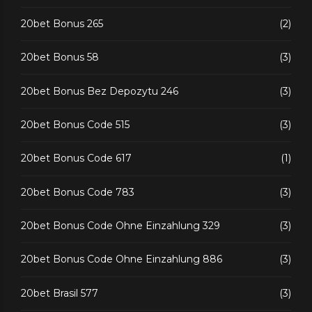
20bet Bonus 265
(2)
20bet Bonus 58
(3)
20bet Bonus Bez Depozytu 246
(3)
20bet Bonus Code 515
(3)
20bet Bonus Code 617
(1)
20bet Bonus Code 783
(3)
20bet Bonus Code Ohne Einzahlung 329
(3)
20bet Bonus Code Ohne Einzahlung 886
(3)
20bet Brasil 577
(3)