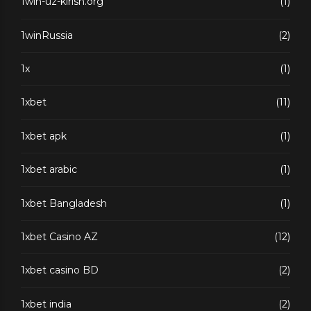
1win-uz-kirish.org
(1)
1winRussia
(2)
1x
(1)
1xbet
(11)
1xbet apk
(1)
1xbet arabic
(1)
1xbet Bangladesh
(1)
1xbet Casino AZ
(12)
1xbet casino BD
(2)
1xbet india
(2)