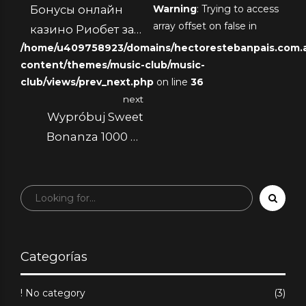
Бонусы онлайн
Warning
: Trying to access
array offset on false in
казино Риобет за
/home/u409758923/domains/hectorestebanpais.com.ar
регистрацию и
content/themes/music-club/music-
промокоды на
club/views/prev_next.php
on line
36
сегодняРиобет
next
казино промокод
Wypróbuj Sweet
Bonanza 1000 za
darmo i odblokuj
ukryte nagrody
Categorías
! No category
(3)