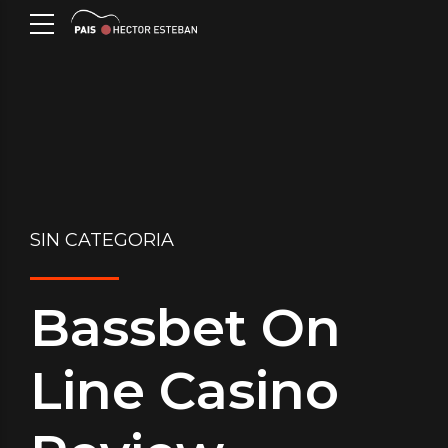
SIN CATEGORIA
Bassbet On
Line Casino