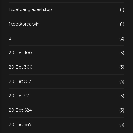
1xbetbangladesh.top
(1)
1xbetkorea.win
(1)
2
(2)
20 Bet 100
(3)
20 Bet 300
(3)
20 Bet 557
(3)
20 Bet 57
(3)
20 Bet 624
(3)
20 Bet 647
(3)