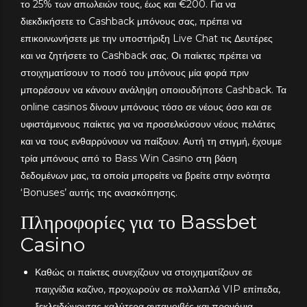
το 25% των απωλειών τους, έως και €200. Για να
διεκδικήσετε το Cashback μπόνους σας, πρέπει να
επικοινωνήσετε με την υποστήριξη Live Chat τις Δευτέρες
και να ζητήσετε το Cashback σας. Οι παίκτες πρέπει να
στοιχηματίσουν το ποσό του μπόνους μία φορά πριν
μπορέσουν να κάνουν ανάληψη οποιουδήποτε Cashback. Τα
online casinos δίνουν μπόνους τόσο σε νέους όσο και σε
υφιστάμενους παίκτες για να προσελκύσουν νέους πελάτες
και να τους ενθαρρύνουν να παίξουν. Αυτή τη στιγμή, έχουμε
τρία μπόνους από το Bass Win Casino στη βάση
δεδομένων μας, τα οποία μπορείτε να βρείτε στην ενότητα
‘Bonuses’ αυτής της ανασκόπησης.
Πληροφορίες για το Bassbet
Casino
Καθώς οι παίκτες συνεχίζουν να στοιχηματίζουν σε
παιχνίδια καζίνο, προχωρούν σε πολλαπλά VIP επίπεδα,
ξεκλειδώνοντας καλύτερα ανταμοιβές και προνόμια.