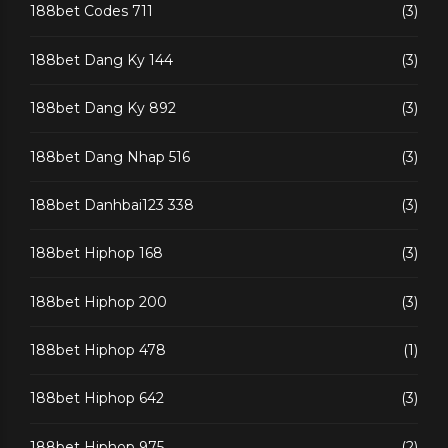
188bet Codes 711
(3)
188bet Dang Ky 144
(3)
188bet Dang Ky 892
(3)
188bet Dang Nhap 516
(3)
188bet Danhbai123 338
(3)
188bet Hiphop 168
(3)
188bet Hiphop 200
(3)
188bet Hiphop 478
(1)
188bet Hiphop 642
(3)
188bet Hiphop 975
(2)