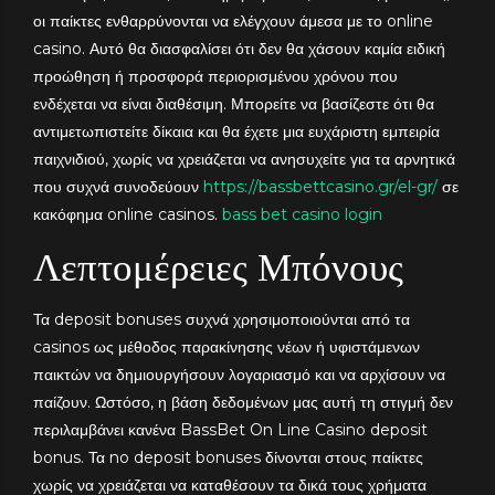
οι παίκτες ενθαρρύνονται να ελέγχουν άμεσα με το online
casino. Αυτό θα διασφαλίσει ότι δεν θα χάσουν καμία ειδική
προώθηση ή προσφορά περιορισμένου χρόνου που
ενδέχεται να είναι διαθέσιμη. Μπορείτε να βασίζεστε ότι θα
αντιμετωπιστείτε δίκαια και θα έχετε μια ευχάριστη εμπειρία
παιχνιδιού, χωρίς να χρειάζεται να ανησυχείτε για τα αρνητικά
που συχνά συνοδεύουν
https://bassbettcasino.gr/el-gr/
σε
κακόφημα online casinos.
bass bet casino login
Λεπτομέρειες Μπόνους
Τα deposit bonuses συχνά χρησιμοποιούνται από τα
casinos ως μέθοδος παρακίνησης νέων ή υφιστάμενων
παικτών να δημιουργήσουν λογαριασμό και να αρχίσουν να
παίζουν. Ωστόσο, η βάση δεδομένων μας αυτή τη στιγμή δεν
περιλαμβάνει κανένα BassBet On Line Casino deposit
bonus. Τα no deposit bonuses δίνονται στους παίκτες
χωρίς να χρειάζεται να καταθέσουν τα δικά τους χρήματα