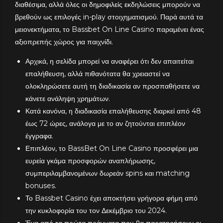
διαθέσιμα, αλλά όλες οι δημοφιλείς εκδηλώσεις μπορούν να
βρεθούν ως επιλογές in-play στοιχηματισμού. Παρά αυτά τα
μειονεκτήματα, το Bassbet On Line Casino παραμένει ένας
αξιοπρεπής χώρος για παιχνίδι.
Αρχικά, η σελίδα μπορεί να αναφέρει ότι δεν απαιτείται
επαλήθευση, αλλά πιθανότατα θα χρειαστεί να
ολοκληρώσετε αυτή τη διαδικασία αν προσπαθήσετε να
κάνετε ανάληψη χρημάτων.
Κατά κανόνα, η διαδικασία επαλήθευσης διαρκεί από 48
έως 72 ώρες, ανάλογα με το αν ζητούνται επιπλέον
έγγραφα.
Επιπλέον, το BassBet On Line Casino προσφέρει μια
ευρεία γκάμα προσφορών αναπλήρωσης,
συμπεριλαμβανομένων δωρεάν spins και matching
bonuses.
Το Bassbet Casino έχει αποκτήσει γρήγορα φήμη από
την κυκλοφορία του τον Δεκέμβριο του 2024.
Ένα από τα πρώτα πράγματα που θα παρατηρήσουν οι