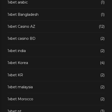
1xbet arabic
(1)
1xbet Bangladesh
(1)
1xbet Casino AZ
(12)
1xbet casino BD
(2)
1xbet india
(2)
1xbet Korea
(4)
1xbet KR
(2)
1xbet malaysia
(2)
1xbet Morocco
(2)
1xbet pt
(3)