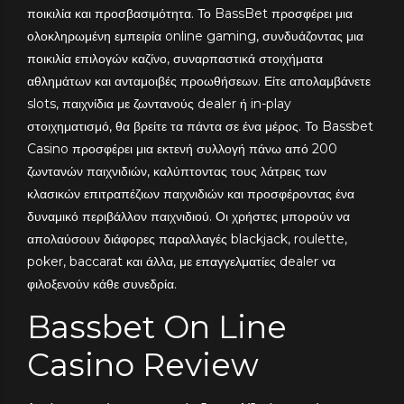
ποικιλία και προσβασιμότητα. Το BassBet προσφέρει μια
ολοκληρωμένη εμπειρία online gaming, συνδυάζοντας μια
ποικιλία επιλογών καζίνο, συναρπαστικά στοιχήματα
αθλημάτων και ανταμοιβές προωθήσεων. Είτε απολαμβάνετε
slots, παιχνίδια με ζωντανούς dealer ή in-play
στοιχηματισμό, θα βρείτε τα πάντα σε ένα μέρος. Το Bassbet
Casino προσφέρει μια εκτενή συλλογή πάνω από 200
ζωντανών παιχνιδιών, καλύπτοντας τους λάτρεις των
κλασικών επιτραπέζιων παιχνιδιών και προσφέροντας ένα
δυναμικό περιβάλλον παιχνιδιού. Οι χρήστες μπορούν να
απολαύσουν διάφορες παραλλαγές blackjack, roulette,
poker, baccarat και άλλα, με επαγγελματίες dealer να
φιλοξενούν κάθε συνεδρία.
Bassbet On Line
Casino Review