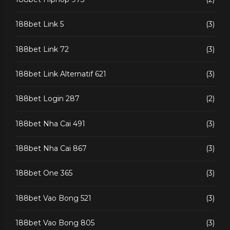
188bet Link 5
(3)
188bet Link 72
(3)
188bet Link Alternatif 621
(3)
188bet Login 287
(2)
188bet Nha Cai 491
(3)
188bet Nha Cai 867
(3)
188bet One 365
(3)
188bet Vao Bong 521
(3)
188bet Vao Bong 805
(3)