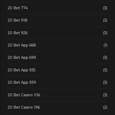
20 Bet 774
(3)
20 Bet 918
(3)
20 Bet 926
(3)
20 Bet App 668
(1)
20 Bet App 699
(3)
20 Bet App 935
(3)
20 Bet App 939
(3)
20 Bet Casino 106
(3)
20 Bet Casino 196
(2)