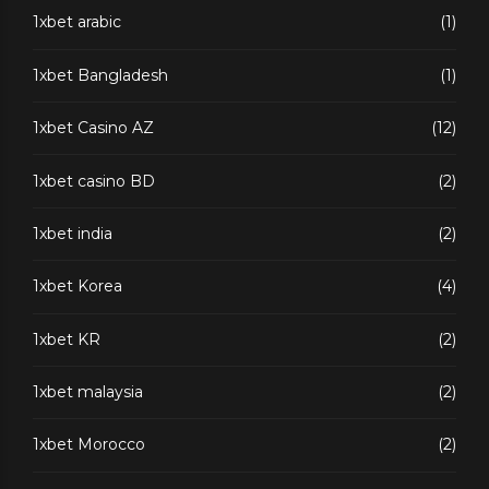
1xbet arabic
(1)
1xbet Bangladesh
(1)
1xbet Casino AZ
(12)
1xbet casino BD
(2)
1xbet india
(2)
1xbet Korea
(4)
1xbet KR
(2)
1xbet malaysia
(2)
1xbet Morocco
(2)