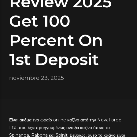
Review 2025
Get 100
Percent On
1st Deposit
noviembre 23, 2025
Είναι ακόμα ένα ωραίο online καζίνο από την NovaForge
Ltd, που έχει προηγουμένως ανοίξει καζίνο όπως τα
Spinanga, Rabona και Spinit. Βεβαίως, αυτό το καζίνο είναι