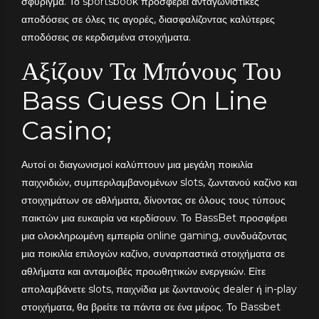
σφύριγμα. Το sportsbook προσφέρει ανταγωνιστικές
αποδόσεις σε όλες τις αγορές, διασφαλίζοντας καλύτερες
αποδόσεις σε κερδισμένα στοιχήματα.
Αξίζουν Τα Μπόνους Του
Bass Guess On Line
Casino;
Αυτοί οι διαγωνισμοί καλύπτουν μια μεγάλη ποικιλία
παιχνιδιών, συμπεριλαμβανομένων slots, ζωντανού καζίνο και
στοιχημάτων σε αθλήματα, δίνοντας σε όλους τους τύπους
παικτών μια ευκαιρία να κερδίσουν. Το BassBet προσφέρει
μια ολοκληρωμένη εμπειρία online gaming, συνδυάζοντας
μια ποικιλία επιλογών καζίνο, συναρπαστικά στοιχήματα σε
αθλήματα και ανταμοιβές προωθητικών ενεργειών. Είτε
απολαμβάνετε slots, παιχνίδια με ζωντανούς dealer ή in-play
στοιχήματα, θα βρείτε τα πάντα σε ένα μέρος. Το Bassbet