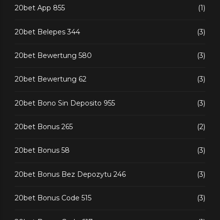
20bet App 855
(1)
20bet Belepes 344
(3)
20bet Bewertung 580
(3)
20bet Bewertung 62
(3)
20bet Bono Sin Deposito 955
(3)
20bet Bonus 265
(2)
20bet Bonus 58
(3)
20bet Bonus Bez Depozytu 246
(3)
20bet Bonus Code 515
(3)