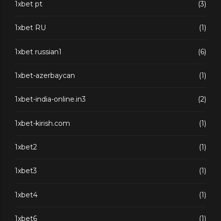
1xbet pt
(3)
1xbet RU
(1)
1xbet russian1
(6)
1xbet-azerbaycan
(1)
1xbet-india-online.in3
(2)
1xbet-kirish.com
(1)
1xbet2
(1)
1xbet3
(1)
1xbet4
(1)
1xbet6
(1)