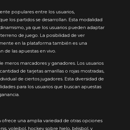
ente populares entre los usuarios,
ue los partidos se desarrollan. Esta modalidad
dinamismo, ya que los usuarios pueden adaptar
terreno de juego. La posibilidad de ver
tamente en la plataforma también es una
an de las apuestas en vivo.
de meros marcadores y ganadores. Los usuarios
ntidad de tarjetas amarillas o rojas mostradas,
dividual de ciertos jugadores. Esta diversidad de
idades para los usuarios que buscan apuestas
ganancia.
n
ofrece una amplia variedad de otras opciones
nis, voleibol, hockey sobre hielo, béisbol, y