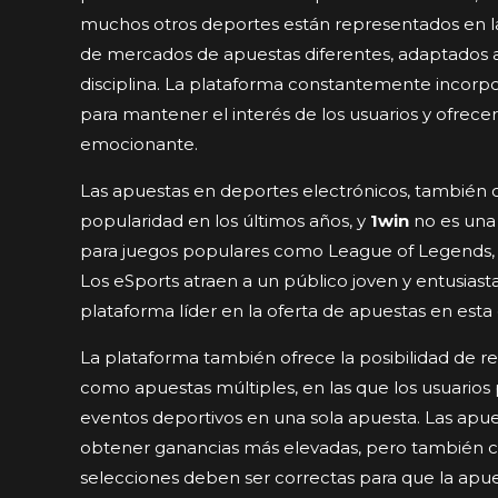
muchos otros deportes están representados en l
de mercados de apuestas diferentes, adaptados a 
disciplina. La plataforma constantemente incor
para mantener el interés de los usuarios y ofrece
emocionante.
Las apuestas en deportes electrónicos, también
popularidad en los últimos años, y
1win
no es una
para juegos populares como League of Legends, Do
Los eSports atraen a un público joven y entusiasta
plataforma líder en la oferta de apuestas en esta 
La plataforma también ofrece la posibilidad de 
como apuestas múltiples, en las que los usuario
eventos deportivos en una sola apuesta. Las apu
obtener ganancias más elevadas, pero también co
selecciones deben ser correctas para que la apu