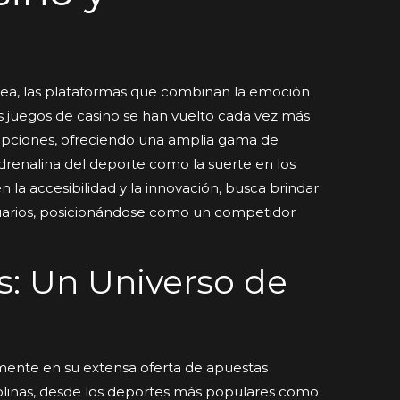
nea, las plataformas que combinan la emoción
os juegos de casino se han vuelto cada vez más
pciones, ofreciendo una amplia gama de
adrenalina del deporte como la suerte en los
 la accesibilidad y la innovación, busca brindar
usuarios, posicionándose como un competidor
s: Un Universo de
mente en su extensa oferta de apuestas
iplinas, desde los deportes más populares como