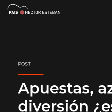
POST
Apuestas, a
diversión ¿e