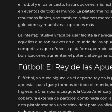
el fútbol y el baloncesto, hasta opciones más nic
en eventos de todo el mundo. La plataforma no sol
resultados finales, sino también a diversos merca
goleadores y muchísimas opciones más.
La interfaz intuitiva y fácil de usar facilita la nave
aquellos que son nuevos en el mundo de las apue
competitivas que ofrece la plataforma, combinad
bonificaciones, aumentan el potencial de ganancia
Fútbol: El Rey de las Apu
El fútbol, sin duda alguna, es el deporte rey en l
apuestas para ligas y torneos de todo el mundo, 
Inglesa, la Champions League, la Copa América y
cobertura extensa de partidos, combinada con la
esta plataforma sea un destino ideal para los afic
el deporte a un nivel superior.