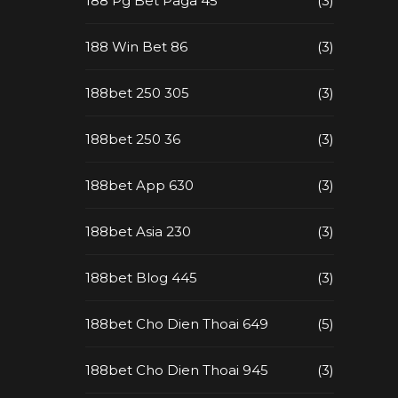
188 Pg Bet Paga 45
(3)
188 Win Bet 86
(3)
188bet 250 305
(3)
188bet 250 36
(3)
188bet App 630
(3)
188bet Asia 230
(3)
188bet Blog 445
(3)
188bet Cho Dien Thoai 649
(5)
188bet Cho Dien Thoai 945
(3)