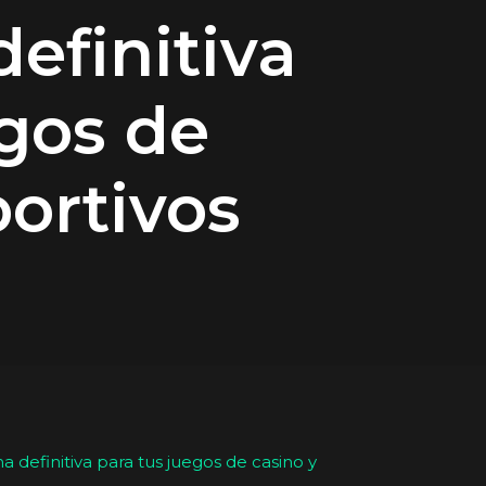
efinitiva
egos de
portivos
ma definitiva para tus juegos de casino y