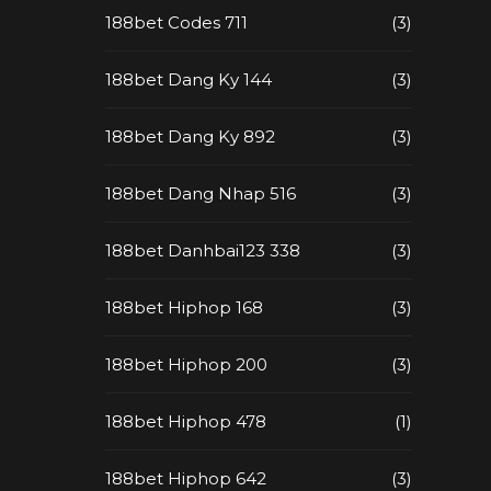
188bet Codes 711
(3)
188bet Dang Ky 144
(3)
188bet Dang Ky 892
(3)
188bet Dang Nhap 516
(3)
188bet Danhbai123 338
(3)
188bet Hiphop 168
(3)
188bet Hiphop 200
(3)
188bet Hiphop 478
(1)
188bet Hiphop 642
(3)