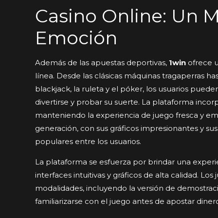
Casino Online: Un 
Emoción
Además de las apuestas deportivas,
1win
ofrece u
línea. Desde las clásicas máquinas tragaperras h
blackjack, la ruleta y el póker, los usuarios pue
divertirse y probar su suerte. La plataforma inco
manteniendo la experiencia de juego fresca y em
generación, con sus gráficos impresionantes y sus
populares entre los usuarios.
La plataforma se esfuerza por brindar una experie
interfaces intuitivas y gráficos de alta calidad. Lo
modalidades, incluyendo la versión de demostració
familiarizarse con el juego antes de apostar dinero