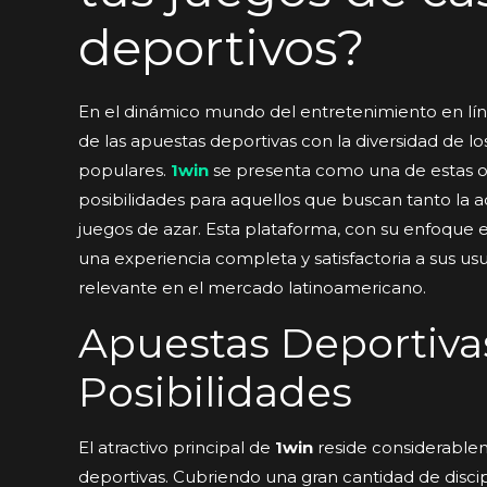
deportivos?
En el dinámico mundo del entretenimiento en lí
de las apuestas deportivas con la diversidad de l
populares.
1win
se presenta como una de estas o
posibilidades para aquellos que buscan tanto la 
juegos de azar. Esta plataforma, con su enfoque en
una experiencia completa y satisfactoria a sus 
relevante en el mercado latinoamericano.
Apuestas Deportiva
Posibilidades
El atractivo principal de
1win
reside considerable
deportivas. Cubriendo una gran cantidad de disc