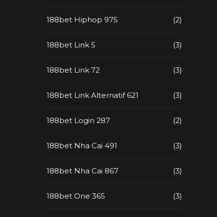
188bet Hiphop 975
(2)
188bet Link 5
(3)
188bet Link 72
(3)
188bet Link Alternatif 621
(3)
188bet Login 287
(2)
188bet Nha Cai 491
(3)
188bet Nha Cai 867
(3)
188bet One 365
(3)