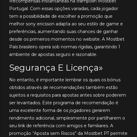
«recompensas instantâneas na trampolín Mostbet
Portugal. Com essas opções variadas, cada jogador
tem a possibilidade de escolher a promoção que
melhor sony ericsson adapta ao seu estilo de game e
preferências, aumentando suas chances de ganhar
desde os primeiros momentos no website. A Mostbet
País brasileiro opera sob normas rígidas, garantindo 1
ambiente de apostas seguro e razonable.
Segurança E Licença»
No entanto, é importante lembrar os quais os bónus
obtidos através de recomendações também estão
sujeitos a requisitos para apostas antes sobre poderem
ser levantados. Este programa de recomendação é
uma excelente forma de os jogadores gerarem
rendimento adicional, simplesmente por partilharem o
seu link de referência com amigos e familiares. A
promoção “Aposta sem Riscos” da Mostbet PT permite