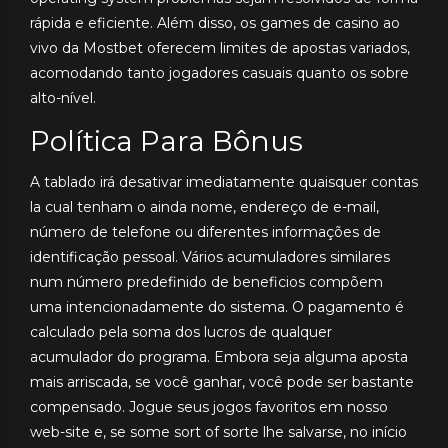
rápida e eficiente. Além disso, os games de casino ao
vivo da Mostbet oferecem limites de apostas variados,
acomodando tanto jogadores casuais quanto os sobre
alto-nível.
Política Para Bônus
A tablado irá desativar imediatamente quaisquer contas
la cual tenham o ainda nome, endereço de e-mail,
número de telefone ou diferentes informações de
identificação pessoal. Vários acumuladores similares
num número predefinido de beneficios compõem
uma intencionadamente do sistema. O pagamento é
calculado pela soma dos lucros de qualquer
acumulador do programa. Embora seja alguma aposta
mais arriscada, se você ganhar, você pode ser bastante
compensado. Jogue seus jogos favoritos em nosso
web-site e, se some sort of sorte lhe salvarse, no início