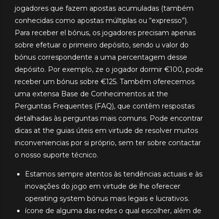
jogadores que fazem apostas acumuladas (também
conhecidas como apostas múltiplas ou “expresso”).
Para receber el bónus, os jogadores precisam apenas
sobre efetuar o primeiro depósito, sendo u valor do
bónus correspondente a uma percentagem desse
depósito. Por exemplo, ze o jogador dormir €100, pode
receber um bónus sobre €125. Também oferecemos
uma extensa Base de Conhecimentos at the
Perguntas Frequentes (FAQ), que contêm respostas
detalhadas às perguntas mais comuns. Pode encontrar
dicas at the guias úteis em virtude de resolver muitos
inconveniencias por si próprio, sem ter sobre contactar
o nosso suporte técnico.
Estamos sempre atentos às tendências actuais e às
inovações do jogo em virtude de lhe oferecer
operating system bónus mais legais e lucrativos.
ícone de alguma das redes o qual escolher, além de