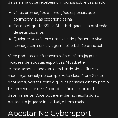
da semana você receberá um bônus sobre cashback.
várias promoções e condições especiais que
aprimoram suas experiências na
Com o etiqueta SSL, a Mostbet garante a proteção
de seus usuários.
Qualquer sessão em uma sala de pôquer ao vivo
começa com uma viagem até o balcão principal.
Você pode assistir à transmissão perform jogo na
incapere de apostas esportivas Mostbet e
imediatamente apostar, concluindo since últimas
mudanças simply no campo. Este clase é um 2 mais
populares, pois faz com o qual as pessoas olhem para a
tela em virtude de não perder 1 único momento
determinante. Você pode envidar no resultado ag
partida, no jogador individual, e bem mais.
Apostar No Cybersport