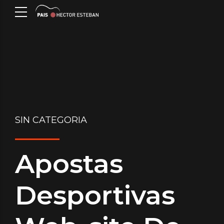
SIN CATEGORIA
Apostas
Desportivas