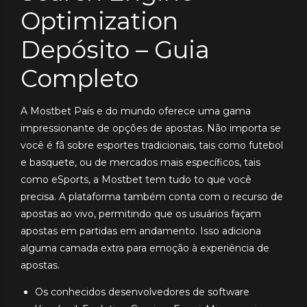
Optimization
Depósito – Guia
Completo
A Mostbet País e do mundo oferece uma gama
impressionante de opções de apostas. Não importa se
você é fã sobre esportes tradicionais, tais como futebol
e basquete, ou de mercados mais específicos, tais
como eSports, a Mostbet tem tudo to que você
precisa. A plataforma também conta com o recurso de
apostas ao vivo, permitindo que os usuários façam
apostas em partidas em andamento. Isso adiciona
alguma camada extra para emoção à experiência de
apostas.
Os conhecidos desenvolvedores de software