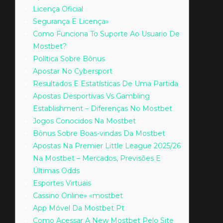
Licença Oficial
Segurança E Licença»
Como Funciona To Suporte Ao Usuario De
Mostbet?
Política Sobre Bônus
Apostar No Cybersport
Resultados E Estatísticas De Uma Partida
Apostas Desportivas Vs Gambling
Establishment – Diferenças No Mostbet
Jogos Conocidos Na Mostbet
Bônus Sobre Boas-vindas Da Mostbet
Apostas Na Premier Little League 2025/26
Na Mostbet – Mercados, Previsões E
Últimas Odds
Esportes Virtuais
Cassino Online» «mostbet
App Móvel Da Mostbet Pt
Como Acessar A New Mostbet Pelo Site