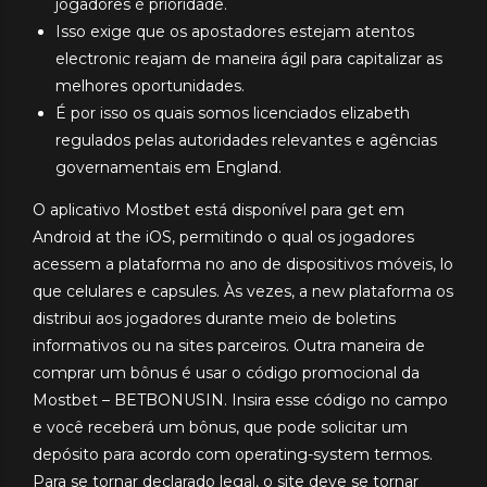
jogadores é prioridade.
Isso exige que os apostadores estejam atentos
electronic reajam de maneira ágil para capitalizar as
melhores oportunidades.
É por isso os quais somos licenciados elizabeth
regulados pelas autoridades relevantes e agências
governamentais em England.
O aplicativo Mostbet está disponível para get em
Android at the iOS, permitindo o qual os jogadores
acessem a plataforma no ano de dispositivos móveis, lo
que celulares e capsules. Às vezes, a new plataforma os
distribui aos jogadores durante meio de boletins
informativos ou na sites parceiros. Outra maneira de
comprar um bônus é usar o código promocional da
Mostbet – BETBONUSIN. Insira esse código no campo
e você receberá um bônus, que pode solicitar um
depósito para acordo com operating-system termos.
Para se tornar declarado legal, o site deve se tornar