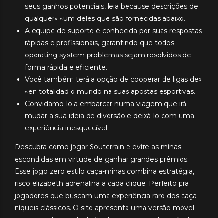
seus ganhos potenciais, leia because descrições de
qualquer» «um deles que são fornecidas abaixo.
A equipe de suporte é conhecida por suas respostas
rápidas e profissionais, garantindo que todos
operating system problemas sejam resolvidos de
forma rápida e eficiente.
Você também terá a opção de cooperar de ligas de»
«en totalidad o mundo na suas apostas esportivas.
Convidamo-lo a embarcar numa viagem que irá
mudar a sua ideia de diversão e deixá-lo com uma
experiência inesquecível.
Descubra como jogar Souterrain e evite as minas
escondidas em virtude de ganhar grandes prêmios.
Esse jogo zero estilo caça-minas combina estratégia,
risco elizabeth adrenalina a cada clique. Perfeito pra
jogadores que buscam uma experiência raro dos caça-
níqueis clássicos. O site apresenta uma versão móvel