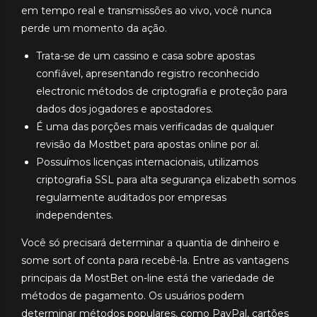
em tempo real e transmissões ao vivo, você nunca
perde um momento da ação.
Trata-se de um cassino e casa sobre apostas
confiável, apresentando registro reconhecido
electronic métodos de criptografia e proteção para
dados dos jogadores e apostadores.
É uma das porções mais verificadas de qualquer
revisão da Mostbet para apostas online por aí.
Possuímos licenças internacionais, utilizamos
criptografia SSL para alta segurança elizabeth somos
regularmente auditados por empresas
independentes.
Você só precisará determinar a quantia de dinheiro e
some sort of conta para recebê-la. Entre as vantagens
principais da MostBet on-line está the variedade de
métodos de pagamento. Os usuários podem
determinar métodos populares, como PayPal, cartões