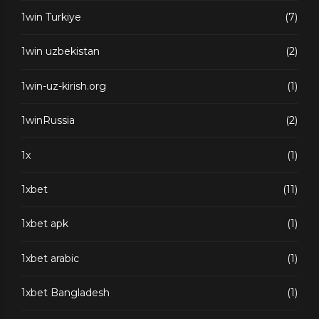
1win Turkiye
(7)
1win uzbekistan
(2)
1win-uz-kirish.org
(1)
1winRussia
(2)
1x
(1)
1xbet
(11)
1xbet apk
(1)
1xbet arabic
(1)
1xbet Bangladesh
(1)