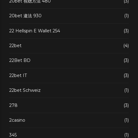
20bet 視聴方法 480
(3)
20bet 違法 930
(1)
22 Hellspin E Wallet 254
(3)
22bet
(4)
22Bet BD
(3)
22bet IT
(3)
22bet Schweiz
(1)
278
(3)
2casino
(1)
345
(1)