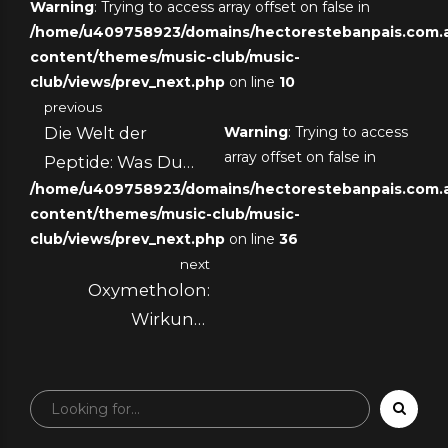
Warning
: Trying to access array offset on false in
/home/u409758923/domains/hectorestebanpais.com.ar
content/themes/music-club/music-
club/views/prev_next.php
on line
10
previous
Die Welt der
Warning
: Trying to access
array offset on false in
Peptide: Was Du
/home/u409758923/domains/hectorestebanpais.com.ar
Wissen Solltest
content/themes/music-club/music-
club/views/prev_next.php
on line
36
next
Oxymetholon:
Wirkung,
Gebrauch und
Risiken