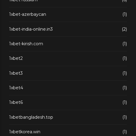
1xbet-azerbaycan
(1)
1xbet-india-online.in3
(2)
1xbet-kirish.com
(1)
1xbet2
(1)
1xbet3
(1)
1xbet4
(1)
1xbet6
(1)
1xbetbangladesh.top
(1)
1xbetkorea.win
(1)