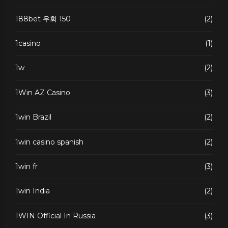
188bet 우회 150
(2)
1casino
(1)
1w
(2)
1Win AZ Casino
(3)
1win Brazil
(2)
1win casino spanish
(2)
1win fr
(3)
1win India
(2)
1WIN Official In Russia
(3)