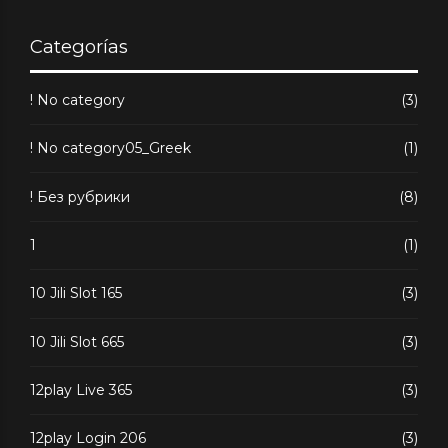
Categorías
! No category
(3)
! No category05_Greek
(1)
! Без рубрики
(8)
1
(1)
10 Jili Slot 165
(3)
10 Jili Slot 665
(3)
12play Live 365
(3)
12play Login 206
(3)