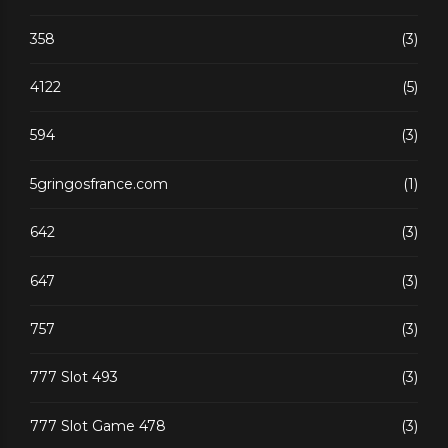
358
(3)
4122
(5)
594
(3)
5gringosfrance.com
(1)
642
(3)
647
(3)
757
(3)
777 Slot 493
(3)
777 Slot Game 478
(3)