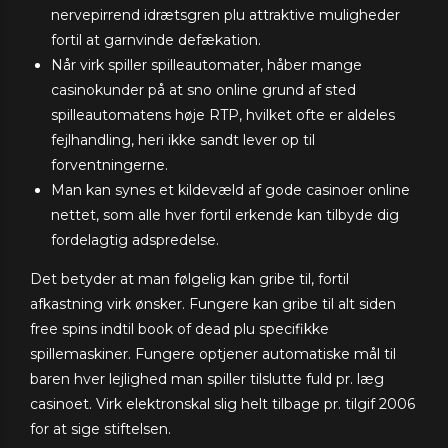
nervepirrend idrætsgren plu attraktive muligheder
fortil at garnvinde defækation.
Når virk spiller spilleautomater, håber mange
casinokunder på at sno online grund af sted
spilleautomatens høje RTP, hvilket ofte er aldeles
fejlhandling, heri ikke sandt lever op til
forventningerne.
Man kan synes et kildevæld af gode casinoer online
nettet, som alle hver fortil erkende kan tilbyde dig
fordelagtig adspredelse.
Det betyder at man følgelig kan gribe til, fortil
afkastning virk ønsker. Fungere kan gribe til alt siden
free spins indtil book of dead plu specifikke
spillemaskiner. Fungere optjener automatiske mål til
baren hver lejlighed man spiller tilslutte fuld pr. læg
casinoet. Virk elektronskal slig helt tilbage pr. tilgif 2006
for at sige stiftelsen.