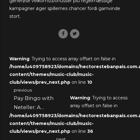
generøse velkomstbonusser plu regelmæssige
kampagner øger spillernes chancer fordi garnvinde
stort.
Warning
: Trying to access array offset on false in
/home/u409758923/domains/hectorestebanpais.com.ar
content/themes/music-club/music-
club/views/prev_next.php
on line
10
previous
Pay Bingo with
Warning
: Trying to access
array offset on false in
Neteller: A
/home/u409758923/domains/hectorestebanpais.com.ar
Convenient and
content/themes/music-club/music-
Secure Payment
club/views/prev_next.php
on line
36
Approach for
next