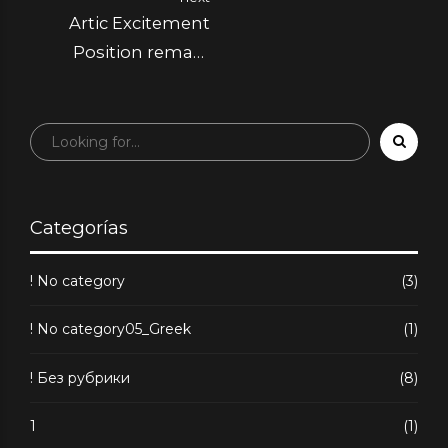
Bingo Players
Artic Excitement
Position remark
Online midnight
wins casino slots
games reviews
Categorías
! No category
(3)
! No category05_Greek
(1)
! Без рубрики
(8)
1
(1)