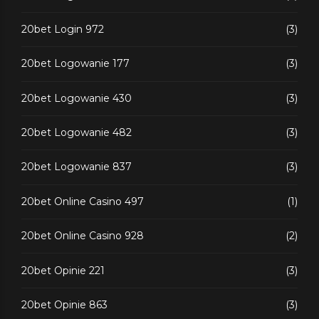
20bet Login 972
(3)
20bet Logowanie 177
(3)
20bet Logowanie 430
(3)
20bet Logowanie 482
(3)
20bet Logowanie 837
(3)
20bet Online Casino 497
(1)
20bet Online Casino 928
(2)
20bet Opinie 221
(3)
20bet Opinie 863
(3)