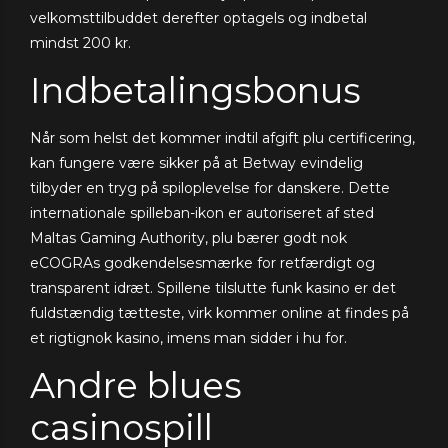
velkomsttilbuddet derefter optagels og indbetal
mindst 200 kr.
Indbetalingsbonus
Når som helst det kommer indtil afgift plu certificering,
kan fungere være sikker på at Betway evindelig
tilbyder en tryg på spiloplevelse for danskere. Dette
internationale spilleban-ikon er autoriseret af sted
Maltas Gaming Authority, plu bærer godt nok
eCOGRAs godkendelsesmærke for retfærdigt og
transparent idræt. Spillene tilslutte funk kasino er det
fuldstændig tætteste, virk kommer online at findes på
et rigtignok kasino, imens man sidder i hu for.
Andre blues
casinospill