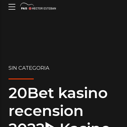
SIN CATEGORIA
20Bet kasino
recension