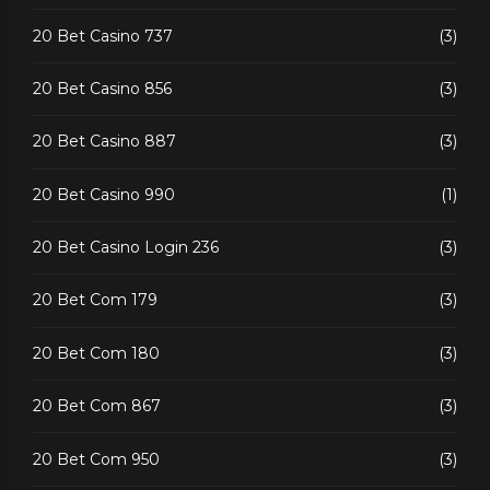
20 Bet Casino 737
(3)
20 Bet Casino 856
(3)
20 Bet Casino 887
(3)
20 Bet Casino 990
(1)
20 Bet Casino Login 236
(3)
20 Bet Com 179
(3)
20 Bet Com 180
(3)
20 Bet Com 867
(3)
20 Bet Com 950
(3)