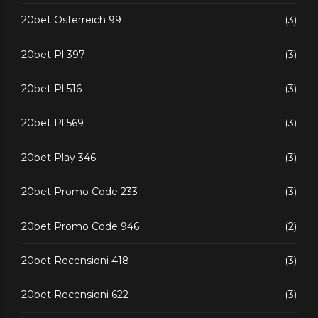
20bet Osterreich 99
(3)
20bet Pl 397
(3)
20bet Pl 516
(3)
20bet Pl 569
(3)
20bet Play 346
(3)
20bet Promo Code 233
(3)
20bet Promo Code 946
(2)
20bet Recensioni 418
(3)
20bet Recensioni 622
(3)