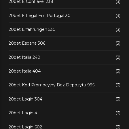
20bet E Confiavel 238
(3)
20bet E Legal Em Portugal 30
(3)
20bet Erfahrungen 530
(3)
20bet Espana 306
(3)
20bet Italia 240
(2)
20bet Italia 404
(3)
20bet Kod Promocyjny Bez Depozytu 995
(3)
20bet Login 304
(3)
20bet Login 4
(3)
20bet Login 602
(3)