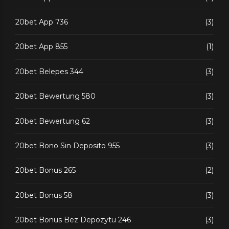
20bet App 736
(3)
20bet App 855
(1)
20bet Belepes 344
(3)
20bet Bewertung 580
(3)
20bet Bewertung 62
(3)
20bet Bono Sin Deposito 955
(3)
20bet Bonus 265
(2)
20bet Bonus 58
(3)
20bet Bonus Bez Depozytu 246
(3)