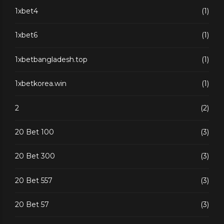
1xbet4
(1)
1xbet6
(1)
1xbetbangladesh.top
(1)
1xbetkorea.win
(1)
2
(2)
20 Bet 100
(3)
20 Bet 300
(3)
20 Bet 557
(3)
20 Bet 57
(3)