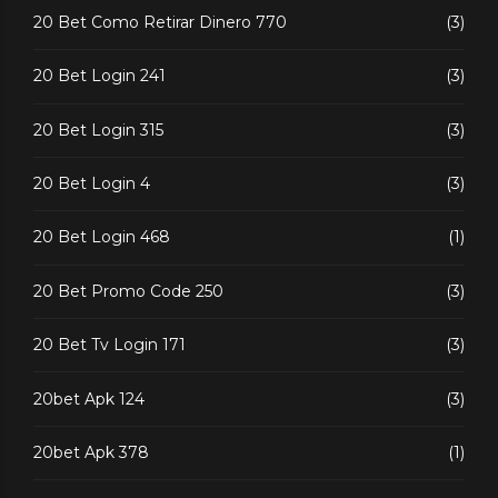
20 Bet Como Retirar Dinero 770
(3)
20 Bet Login 241
(3)
20 Bet Login 315
(3)
20 Bet Login 4
(3)
20 Bet Login 468
(1)
20 Bet Promo Code 250
(3)
20 Bet Tv Login 171
(3)
20bet Apk 124
(3)
20bet Apk 378
(1)