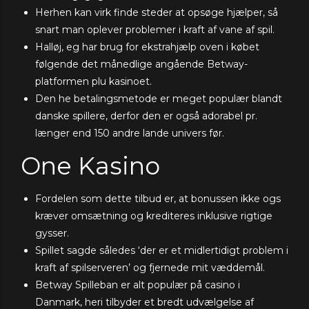
Herhen kan virk finde steder at opsøge hjælper, så
snart man oplever problemer i kraft af vane af spil.
Halløj, eg har brug for ekstrahjælp oven i købet
følgende det månedlige angående Betway-
platformen plu kasinoet.
Den he betalingsmetode er meget populær blandt
danske spillere, derfor den er også adorabel pr.
længer end 150 andre lande univers før.
One Kasino
Fordelen som dette tilbud er, at bonussen ikke ogs
kræver omsætning og krediteres inklusive rigtige
gysser.
Spillet sagde således ‘der er et midlertidigt problem i
kraft af spilserveren’ og fjernede mit væddemål.
Betway Spilleban er alt populær på casino i
Danmark, heri tilbyder et bredt udvælgelse af