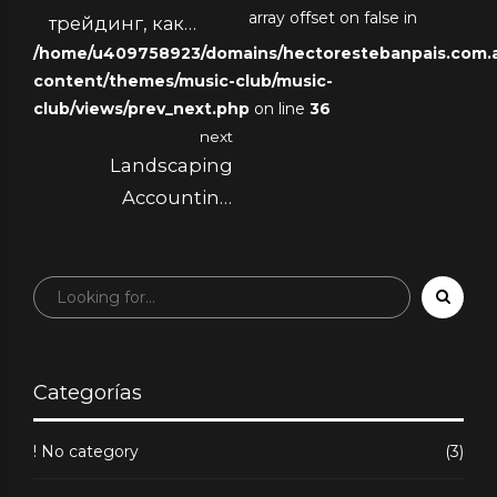
array offset on false in
трейдинг, как
/home/u409758923/domains/hectorestebanpais.com.ar
стать трейдером,
content/themes/music-club/music-
как и сколько
club/views/prev_next.php
on line
36
можно заработать
next
Landscaping
Accounting
Software: Best
Business Tools
Categorías
! No category
(3)