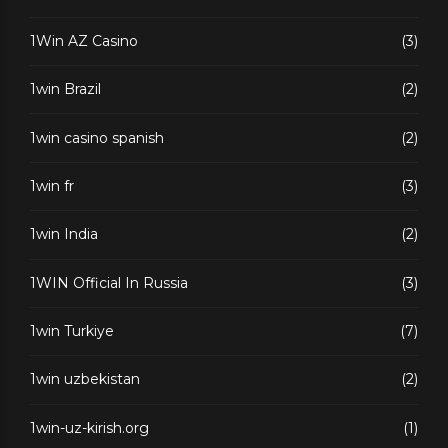
1Win AZ Casino
(3)
1win Brazil
(2)
1win casino spanish
(2)
1win fr
(3)
1win India
(2)
1WIN Official In Russia
(3)
1win Turkiye
(7)
1win uzbekistan
(2)
1win-uz-kirish.org
(1)