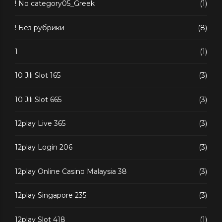
! No category05_Greek
(1)
! Без рубрики
(8)
1
(1)
10 Jili Slot 165
(3)
10 Jili Slot 665
(3)
12play Live 365
(3)
12play Login 206
(3)
12play Online Casino Malaysia 38
(3)
12play Singapore 235
(3)
12play Slot 418
(1)