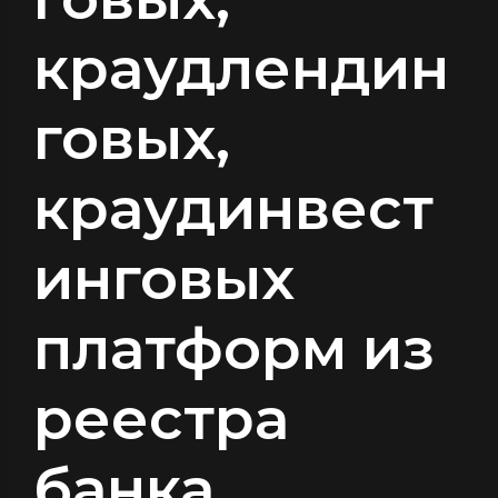
краудлендин
говых,
краудинвест
инговых
платформ из
реестра
банка