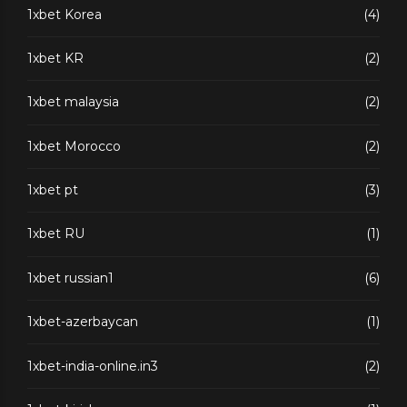
1xbet Korea
(4)
1xbet KR
(2)
1xbet malaysia
(2)
1xbet Morocco
(2)
1xbet pt
(3)
1xbet RU
(1)
1xbet russian1
(6)
1xbet-azerbaycan
(1)
1xbet-india-online.in3
(2)