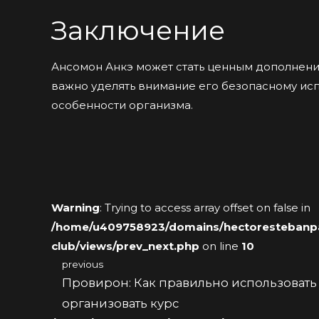
Заключение
Ансомон Анкэ может стать ценным дополнени
важно уделять внимание его безопасному ис
особенности организма.
Warning
: Trying to access array offset on false in
/home/u409758923/domains/hectorestebanpai
club/views/prev_next.php
on line
10
previous
Провирон: Как правильно использовать
организовать курс