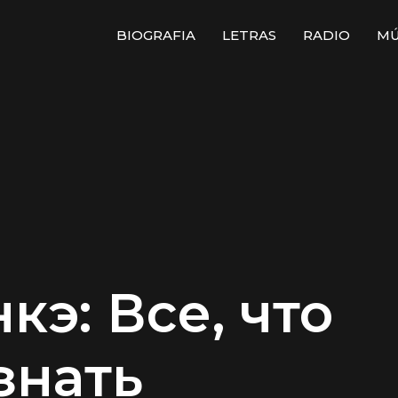
BIOGRAFIA
LETRAS
RADIO
MÚ
э: Все, что
знать