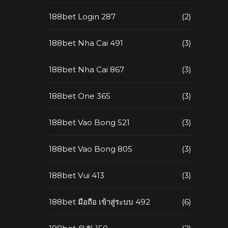
188bet Login 287
(2)
188bet Nha Cai 491
(3)
188bet Nha Cai 867
(3)
188bet One 365
(3)
188bet Vao Bong 521
(3)
188bet Vao Bong 805
(3)
188bet Vui 413
(3)
188bet มือถือ เข้าสู่ระบบ 492
(6)