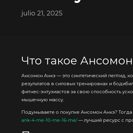
julio 21, 2025
Что такое Ансомон
Ансомон Анкэ — это синтетический пептид, к
результатов в силовых тренировках и бодиби
фитнес-энтузиастов за свою способность уск
мышечную массу.
Подумываете о покупке Ансомон Анкэ? Тогд
ank-4-me-10-me-16-me/
— лучший ресурс с пр