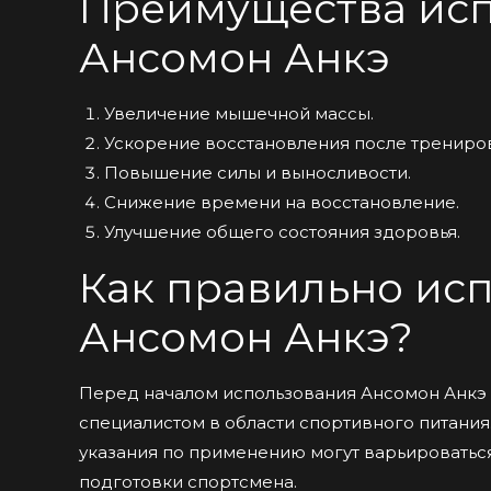
Преимущества ис
Ансомон Анкэ
Увеличение мышечной массы.
Ускорение восстановления после трениро
Повышение силы и выносливости.
Снижение времени на восстановление.
Улучшение общего состояния здоровья.
Как правильно ис
Ансомон Анкэ?
Перед началом использования Ансомон Анкэ 
специалистом в области спортивного питани
указания по применению могут варьироваться
подготовки спортсмена.