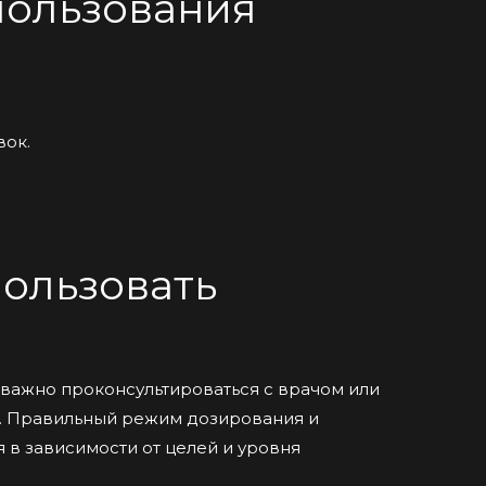
пользования
вок.
пользовать
важно проконсультироваться с врачом или
я. Правильный режим дозирования и
 в зависимости от целей и уровня