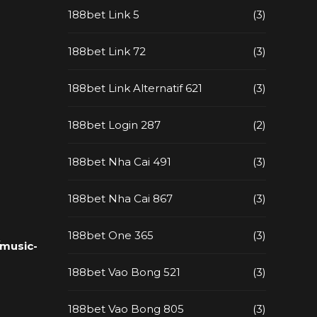
188bet Link 5
(3)
188bet Link 72
(3)
188bet Link Alternatif 621
(3)
188bet Login 287
(2)
188bet Nha Cai 491
(3)
188bet Nha Cai 867
(3)
188bet One 365
(3)
music-
188bet Vao Bong 521
(3)
188bet Vao Bong 805
(3)