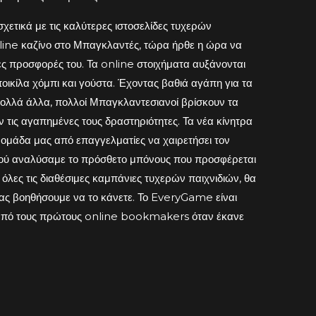
χετικά με τις καλύτερες ιστοσελίδες τυχερών
online καζίνο στο Μπαγκλαντές, τώρα ήρθε η ώρα να
ς προσφορές του. Τα online στοιχήματα αυξάνονται
ικίλα χόμπι και γούστα. Έχοντας βαθιά αγάπη για τα
πολλά άλλα, πολλοί Μπαγκλαντεσιανοί βρίσκουν τα
τις αγαπημένες τους δραστηριότητες. Τα νέα κίνητρα
 ομάδα μας από επαγγελματίες να χαιρετήσει τον
 Αφού αναλύσαμε το πρόσθετο μπόνους που προσφέρεται
λες τις διαθέσιμες καμπάνιες τυχερών παιχνιδιών, θα
 σας βοηθήσουμε να το κάνετε. Το EveryGame είναι
ς από τους πρώτους online bookmakers όταν έκανε