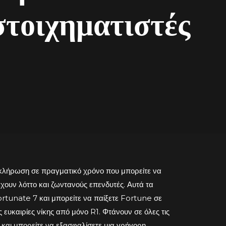
στοιχηματιστές
 κλήρωση σε πραγματικό χρόνο που μπορείτε να
χουν λόττο και ζωντανούς επενδυτές. Αυτά τα
Fortunate 7 και μπορείτε να παίξετε Fortune σε
 ευκαιρίες νίκης από μόνο R1.
Φτάνουν σε όλες τις
 και μπορείτε να εξασφαλίσετε μια γρήγορη,