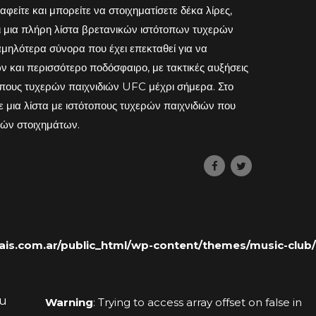
είτε και μπορείτε να στοιχηματίσετε δέκα λίρες,
ι μια πλήρη λίστα βρετανικών ιστότοπων τυχερών
μηλότερα σύνορα που έχει επεκταθεί για να
ν και περισσότερο ποδόσφαιρο, με τακτικές αυξήσεις
οπους τυχερών παιχνιδιών UFC μέχρι σήμερα. Στο
μια λίστα με ιστότοπους τυχερών παιχνιδιών που
κών στοιχημάτων.
s.com.ar/public_html/wp-content/themes/music-club/
ou
Warning
: Trying to access array offset on false in